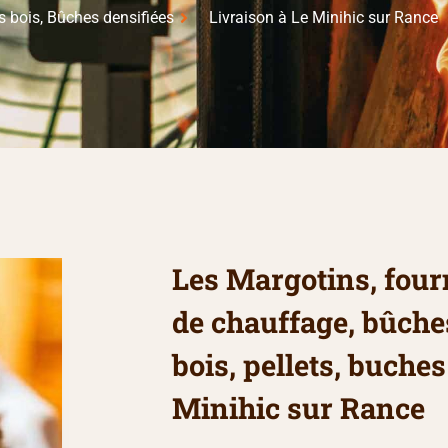
s bois, Bûches densifiées
Livraison à Le Minihic sur Rance
Les Margotins, four
de chauffage, bûche
bois, pellets, buches
Minihic sur Rance