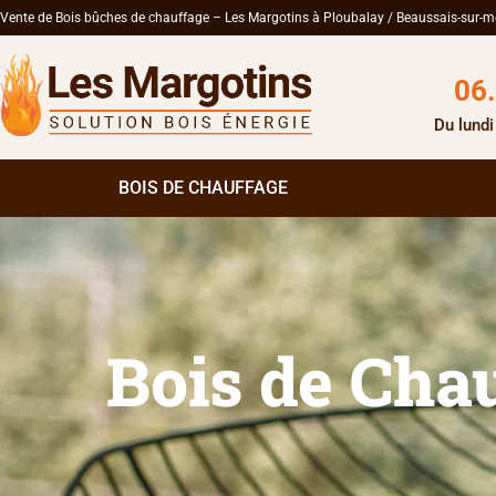
Vente de Bois bûches de chauffage – Les Margotins à Ploubalay / Beaussais-sur-m
06
Du lundi
BOIS DE CHAUFFAGE
Bois de Cha