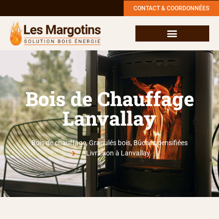
CONTACT & COORDONNÉES
Bois de chauffage
Bûches densifiées
Passer commande
Bois de Chauffage
Lanvallay
Bois de chauffage, Granulés bois, Bûches densifiées
Livraison à Lanvallay